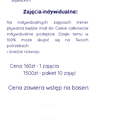
pływackich
Zajęcia indywidualne:
Na indywidualnych zajęciach trener
pływania będzie miał do Ciebie całkowicie
indywidualnie podejście. Dzięki temu w
100% może skupić się na Twoich
potrzebach
i ścieżce rozwoju.
Cena: 160zł - 1 zajęcia
1500zł - pakiet 10 zajęć
Cena zawiera wstęp na basen.
zadzwoń:
+48 519 164 321
napisz:
swimmersgdansk@gmail.com